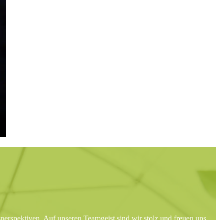
gsperspektiven. Auf unseren Teamgeist sind wir stolz und freuen uns