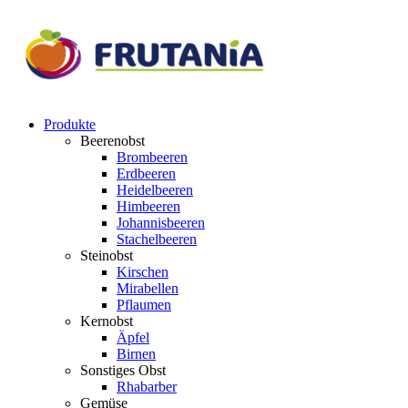
Produkte
Beerenobst
Brombeeren
Erdbeeren
Heidelbeeren
Himbeeren
Johannisbeeren
Stachelbeeren
Steinobst
Kirschen
Mirabellen
Pflaumen
Kernobst
Äpfel
Birnen
Sonstiges Obst
Rhabarber
Gemüse