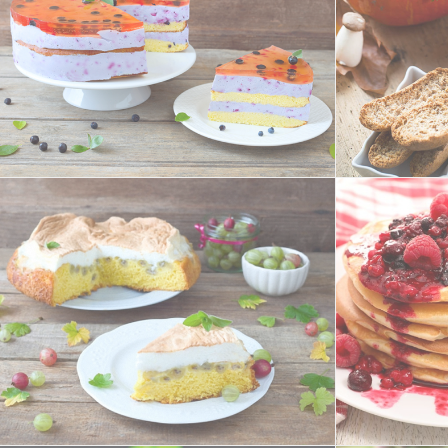
Heidelbeer-Quark-Torte
Hokkaido-Kü