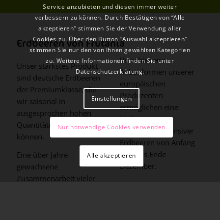
Service anzubieten und diesen immer weiter
verbessern zu können. Durch Bestätigen von “Alle
akzeptieren” stimmen Sie der Verwendung aller
Cookies zu. Über den Button “Auswahl akzeptieren”
Erdbeeren von Frutania
stimmen Sie nur den von Ihnen gewählten Kategorien
Verschiedene
zu. Weitere Informationen finden Sie unter
Unser stärkstes Produkt
Anbauformen unserer
Datenschutzerklärung
.
sind deutsche Erdbeeren
europäischen
der Premiumklasse, die
Produzenten
Einstellungen
wir saisonal in
ermöglichen eine
ausgesprochen hohen
Lieferung
Quantitäten anbieten
Nur notwendige Cookies verwenden
geschmacksintensiver
können.
Erdbeeren von Anfang
April bis Ende
Eine über Jahre
Alle akzeptieren
Dezember.
gewachsene
Zusammenarbeit vieler
Produktionsbetriebe mit
Frutania hat
deutschlandweit ein